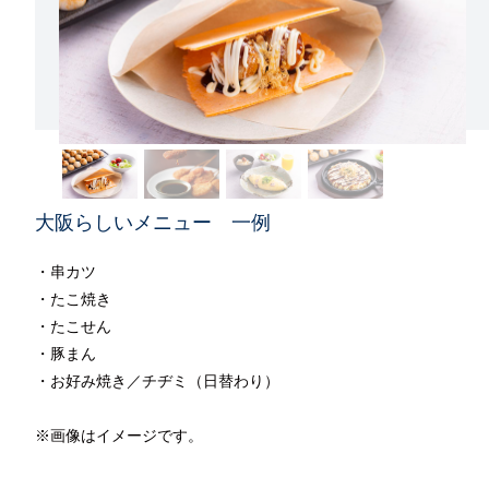
大阪らしいメニュー 一例
・串カツ
・たこ焼き
・たこせん
・豚まん
・お好み焼き／チヂミ（日替わり）
※画像はイメージです。