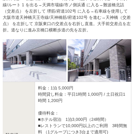
線/ルート 1 を出る→天満市場線/市ノ側浜通 に入る→難波橋北詰
（交差点） を左折して 堺筋/府道102号 に入る→右車線を使用して
大阪市道天神橋天王寺線/天神橋筋/府道102号 を進む→天神橋（交差
点） を左折して 京阪東口の交差点を右折し直進。大手前交差点を左
折。道なりに進み京橋口横断歩道の先を左折。
料金：1泊 5,000円
時間貸し料金：平日1時間 1,000円 / 土日祝日1
時間 1,200円
優待料金：
■ホテル宿泊 1泊3,000円（24時間）
■レストランで10,000円以上のご利用 3時間無
料 （1グループにつき3台まで適用可)