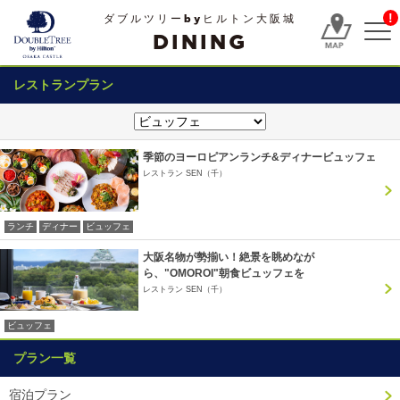
!
ダブルツリーbyヒルトン大阪城
DINING
レストランプラン
季節のヨーロピアンランチ&ディナービュッフェ
レストラン SEN（千）
ランチ
ディナー
ビュッフェ
大阪名物が勢揃い！絶景を眺めなが
ら、"OMOROI"朝食ビュッフェを
レストラン SEN（千）
ビュッフェ
プラン一覧
宿泊プラン