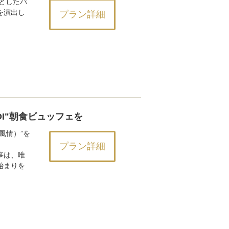
としたパ
を演出し
プラン詳細
I"朝食ビュッフェを
（風情）”を
プラン詳細
事は、唯
始まりを