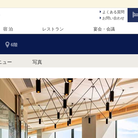
よくある質問
ン
お問い合わせ
宿 泊
レストラン
宴会・会議
6階
ニュー
写真