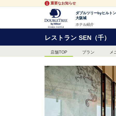
重要なお知らせ
ダブルツリーbyヒルト
大阪城
ホテル紹介
レストラン SEN（千）
店舗TOP
プラン
メ