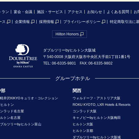
トラン
宴会・会議
施設・サービス
アクセス
お知らせ
よくある質問
お
ース
企業情報
採用情報
プライバシーポリシー
特定商取引法に
Hilton Honors
ダブルツリーbyヒルトン大阪城
〒540-0008 大阪府大阪市中央区大手前1丁目1番1号
TEL: 06-6335-9801 FAX: 06-6335-9802
グループホテル
中部
関西
軽井沢KIKYOキュリオ・コレクション
ウォルドーフ・アストリア大阪
yヒルトン
ROKU KYOTO, LXR Hotels & Resorts
ンラッド名古屋
コンラッド大阪
ルトン名古屋
キャノピーbyヒルトン大阪梅田
ブルツリーbyヒルトン富山
ヒルトン大阪
ヒルトン京都
ダブルツリーbyヒルトン大阪城